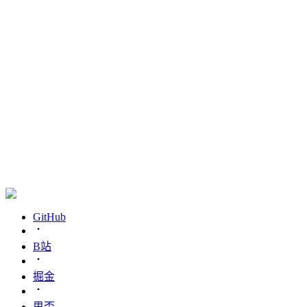
GitHub
B站
掘金
思否