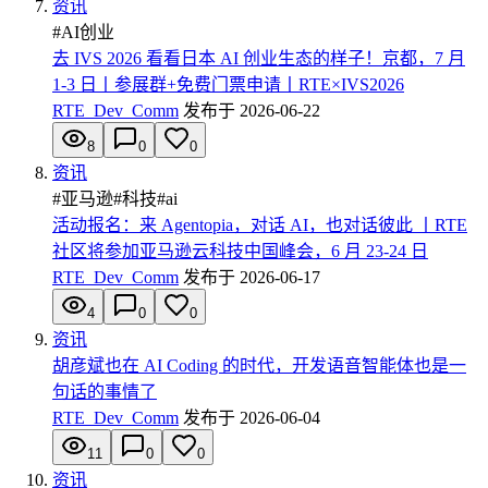
资讯
#
AI创业
去 IVS 2026 看看日本 AI 创业生态的样子！京都，7 月
1-3 日丨参展群+免费门票申请丨RTE×IVS2026
RTE_Dev_Comm
发布于
2026-06-22
8
0
0
资讯
#
亚马逊
#
科技
#
ai
活动报名：来 Agentopia，对话 AI，也对话彼此 丨RTE
社区将参加亚马逊云科技中国峰会，6 月 23-24 日
RTE_Dev_Comm
发布于
2026-06-17
4
0
0
资讯
胡彦斌也在 AI Coding 的时代，开发语音智能体也是一
句话的事情了
RTE_Dev_Comm
发布于
2026-06-04
11
0
0
资讯