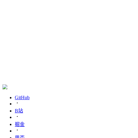
GitHub
B站
掘金
思否