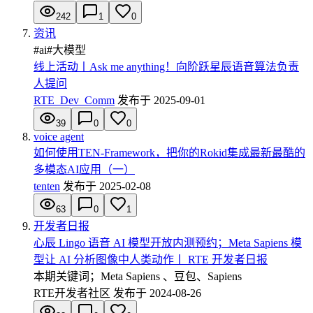
242
1
0
资讯
#
ai
#
大模型
线上活动丨Ask me anything！向阶跃星辰语音算法负责
人提问
RTE_Dev_Comm
发布于
2025-09-01
39
0
0
voice agent
如何使用TEN-Framework，把你的Rokid集成最新最酷的
多模态AI应用（一）
tenten
发布于
2025-02-08
63
0
1
开发者日报
心辰 Lingo 语音 AI 模型开放内测预约；Meta Sapiens 模
型让 AI 分析图像中人类动作丨 RTE 开发者日报
本期关键词；Meta Sapiens 、豆包、Sapiens
RTE开发者社区
发布于
2024-08-26