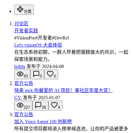
分类
讨论区
开发者实践
#
VisionPro
#
开发者
#
DevRel
Let's visionOS 大会体验
在生态系统初期，一群人怀着把蛋糕做大的共识，一起
探索场景和能力。
bobfu
发布于
2024-04-08
83
0
0
官方公告
快来 pick 你最爱的 AI 项目！拿社区年度大奖！
CY.
发布于
2025-01-07
227
26
4
官方公告
加入 Voice Agent 100 创新榜
所有提交项目都将进入榜单候选池，让你的产品被更多