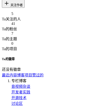
关注作者
5
Ta
关注的人
41
Ta
的粉丝
7
Ta
的主题
0
Ta
的项目
Ta
的徽章
还没有徽章
最近内容
博客
项目
赞过的
专栏博客
音视频杂谈
开发者实践
开源技术
讨论区