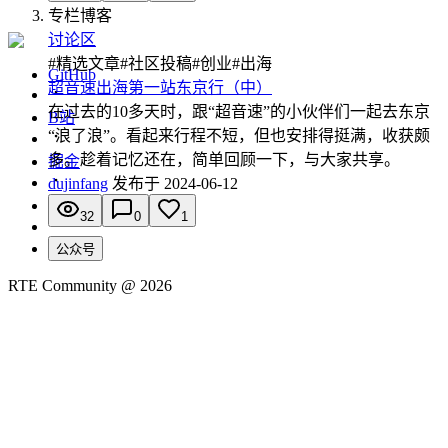
专栏博客
讨论区
#
精选文章
#
社区投稿
#
创业
#
出海
GitHub
超音速出海第一站东京行（中）
在过去的10多天时，跟“超音速”的小伙伴们一起去东京
B站
“浪了浪”。看起来行程不短，但也安排得挺满，收获颇
多。趁着记忆还在，简单回顾一下，与大家共享。
掘金
dujinfang
发布于
2024-06-12
思否
32
0
1
公众号
RTE Community @
2026