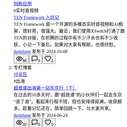
创新应用
#
实时音视频
TEN Framework 入坑记
TEN Framework 是一个开源的多模态实时音视频和AI框
架，很好用，很强大。最近，我们使用XSwitch打通了跟
TEN的对接，在折腾的过程中有不少汗水也有不少收
获，小记一下备忘。如果对大家有帮助，也很欣慰。
dujinfang
发布于
2024-10-08
66
0
2
专栏博客
讨论区
#
出海
超音速出海第一站东京行（下）
在过去的10多天时，跟“超音速”的小伙伴们一起去东京
“浪了浪”。看起来行程不短，但也安排得挺满，收获颇
多。趁着记忆还在，简单回顾一下，与大家共享。
dujinfang
发布于
2024-06-24
32
0
0