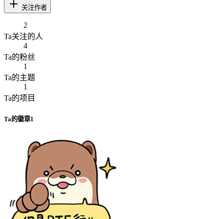
关注作者
2
Ta
关注的人
4
Ta
的粉丝
1
Ta
的主题
1
Ta
的项目
Ta
的徽章
1