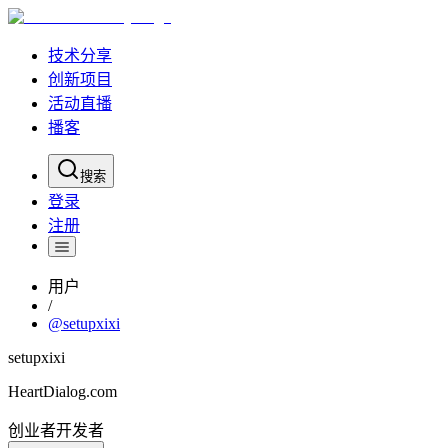
技术分享
创新项目
活动直播
播客
搜索
登录
注册
用户
/
@
setupxixi
setupxixi
HeartDialog.com
创业者
开发者