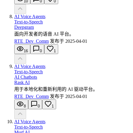
10
0
0
AI Voice Agents
Text-to-Speech
Deepgram
面向开发者的语音 AI 平台。
RTE_Dev_Comm
发布于
2025-04-01
16
0
1
AI Voice Agents
Text-to-Speech
AI Chatbots
Rask AI
用于本地化和重新利用的 AI 驱动平台。
RTE_Dev_Comm
发布于
2025-04-01
8
0
1
AI Voice Agents
Text-to-Speech
Murf AI