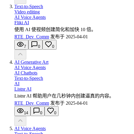
Text-to-Speech
Video editing
AI Voice Agents
Fliki AI
使用 AI 使视频创建简化和加快 10 倍。
RTE_Dev_Comm
发布于
2025-04-01
7
0
0
AI Generative Art
AI Voice Agents
AI Chatbots
Text-to-Speech
AI
Listnr AI
Listnr AI 帮助用户在几秒钟内创建逼真的内容。
RTE_Dev_Comm
发布于
2025-04-01
14
0
0
AI Voice Agents
Text-to-Speech