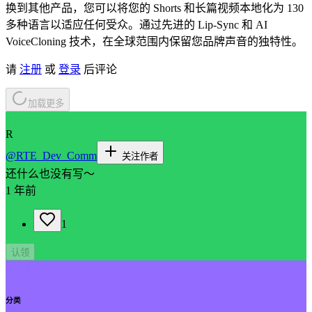
换到其他产品，您可以将您的 Shorts 和长篇视频本地化为 130
多种语言以适应任何受众。通过先进的 Lip-Sync 和 AI
VoiceCloning 技术，在全球范围内保留您品牌声音的独特性。
请
注册
或
登录
后评论
加载更多
// 作者
R
@
RTE_Dev_Comm
关注作者
还什么也没有写～
1 年前
1
认领
// 本帖子
分类