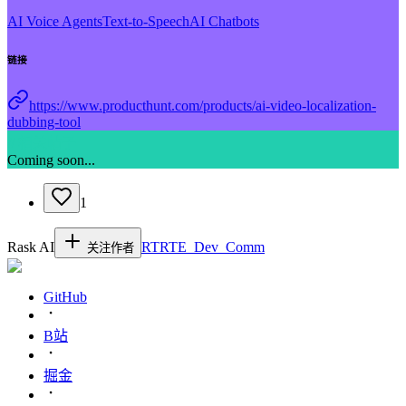
AI Voice Agents
Text-to-Speech
AI Chatbots
链接
https://www.producthunt.com/products/ai-video-localization-
dubbing-tool
// 相关帖子
Coming soon...
1
Rask AI
RT
RTE_Dev_Comm
关注作者
GitHub
B站
掘金