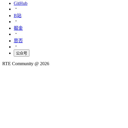
GitHub
B站
掘金
思否
公众号
RTE Community @
2026