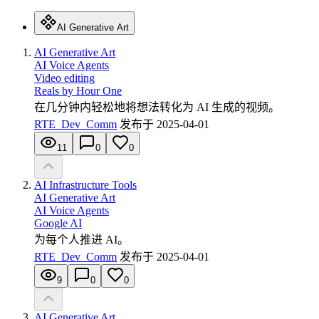
AI Generative Art
AI Generative Art
AI Voice Agents
Video editing
Reals by Hour One
在几分钟内轻松地将想法转化为 AI 生成的视频。
RTE_Dev_Comm
发布于
2025-04-01
11
0
0
AI Infrastructure Tools
AI Generative Art
AI Voice Agents
Google AI
为每个人推进 AI。
RTE_Dev_Comm
发布于
2025-04-01
9
0
0
AI Generative Art