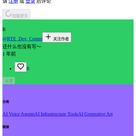
请
注册
或
登录
后评论
加载更多
// 作者
R
@
RTE_Dev_Comm
关注作者
还什么也没有写～
1 年前
0
认领
// 本帖子
分类
AI Voice Agents
AI Infrastructure Tools
AI Generative Art
链接