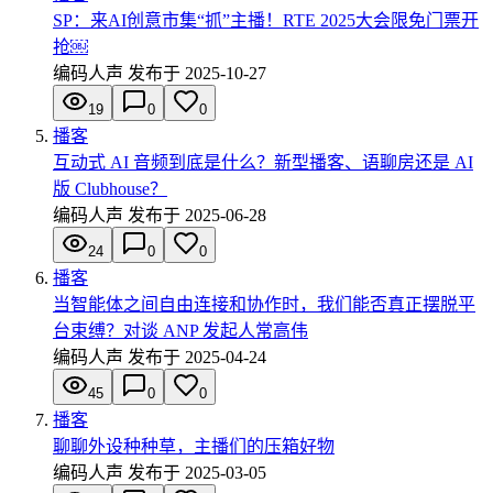
SP：来AI创意市集“抓”主播！RTE 2025大会限免门票开
抢￼
编码人声
发布于
2025-10-27
19
0
0
播客
互动式 AI 音频到底是什么？新型播客、语聊房还是 AI
版 Clubhouse？
编码人声
发布于
2025-06-28
24
0
0
播客
当智能体之间自由连接和协作时，我们能否真正摆脱平
台束缚？对谈 ANP 发起人常高伟
编码人声
发布于
2025-04-24
45
0
0
播客
聊聊外设种种草，主播们的压箱好物
编码人声
发布于
2025-03-05