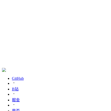
GitHub
B站
掘金
思否