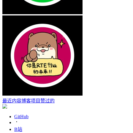
最近内容
博客
项目
赞过的
GitHub
B站