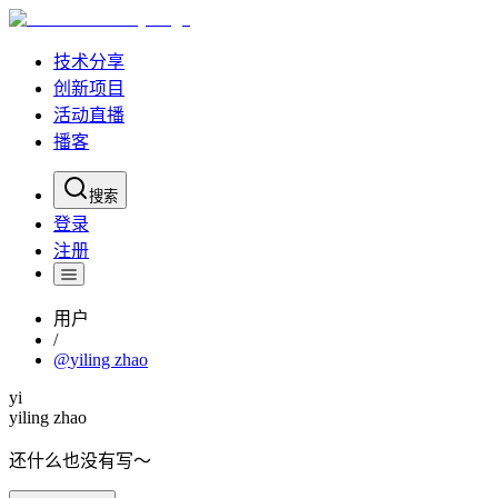
技术分享
创新项目
活动直播
播客
搜索
登录
注册
用户
/
@
yiling zhao
yi
yiling zhao
还什么也没有写～