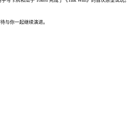
写卡牌和瓜子 Token 完成了《Talk With》的首次原型试玩。
海，期待与你一起继续演进。