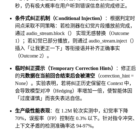
秒，仍有极大概率在用户听到错误信息前完成修正。
条件式纠正机制（Conditional Injection）
：根据判定时
间点采取不同策略：若检测器在幻觉片段播放前完成，
通过 audio_stream.block（） 实现无感替换（Outcome
1）；若幻觉已部分播放，则通过 audio_stream.inject（）
插入「让我更正一下」等衔接语并补齐正确事实
（Outcome 2）。
临时纠正提示（Temporary Correction Hints）
：修正后
的
元数据在当前回合结束后会被清空
（correction_hint =
None）。实验表明，若将纠正历史保留在 Context 中，
会导致模型对冲（Hedging）率增加一倍，使智能体因
「过度谨慎」而丧失表达自信。
生产级性能表现
：在 1.2M 轮次实测中，幻觉率下降
70%，误报率（FP）控制在 0.3% 以下。针对指令冲突、
上下文矛盾的检测准确率达 94-97%。