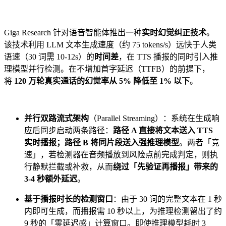
Giga Research 针对语音智能体推出一种
实时幻觉纠正技术
。
该技术利用 LLM 文本生成速度（约 75 tokens/s）远快于人类
语速（30 词需 10-12s）的
时间差
，在 TTS 播报的同时引入推
理模型并行检测。在不增加首字延迟（TTFB）的前提下，
将
120 万轮真实通话的幻觉率从 5% 降低至 1% 以下
。
并行双路流式架构
（Parallel Streaming）：系统在生成响
应后同步启动两条路径：
路径 A 直接将文本送入 TTS
实时播报；路径 B 将同片段送入强推理模型
。两者「竞
速」，若检测器在音频播放到风险点前完成判定，则执
行静默拦截或补救，从而
绕过「先验证再播报」带来的
3-4 秒额外延迟
。
基于播报时长的检测窗口
：由于 30 词的完整文本在 1 秒
内即可生成，而播报需 10 秒以上，为推理检测留出了约
9 秒的「零延迟感」计算窗口。即使推理模型耗时 3