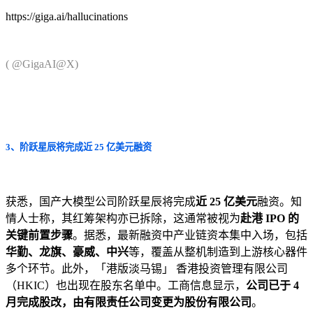
https://giga.ai/hallucinations
( @GigaAI@X)
3、阶跃星辰将完成近 25 亿美元融资
获悉，国产大模型公司阶跃星辰将完成
近 25 亿美元
融资。知
情人士称，其红筹架构亦已拆除，这通常被视为
赴港 IPO 的
关键前置步骤
。据悉，最新融资中产业链资本集中入场，包括
华勤、龙旗、豪威、中兴
等，覆盖从整机制造到上游核心器件
多个环节。此外，「港版淡马锡」 香港投资管理有限公司
（HKIC）也出现在股东名单中。工商信息显示，
公司已于 4
月完成股改，由有限责任公司变更为股份有限公司
。