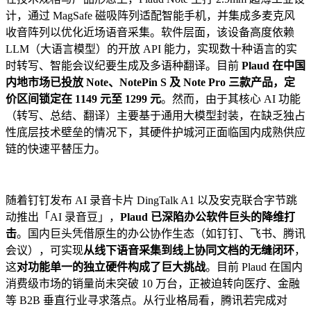
计，通过 MagSafe 磁吸阵列适配智能手机，并集成多麦克风
收音阵列以优化近场语音采集。软件层面，该设备高度依赖
LLM（大语言模型）的开放 API 能力，实现数十种语言的实
时转写、智能会议纪要生成及多语种翻译。目前
Plaud 在中国
内地市场已投放 Note、NotePin S 及 Note Pro 三款产品，定
价区间锁定在 1149 元至 1299 元
。然而，由于其核心 AI 功能
（转写、总结、翻译）主要基于通用大模型封装，在缺乏独占
性底层技术壁垒的情况下，其硬件护城河正面临国内成熟供应
链的快速平替压力。
随着钉钉发布 AI 录音卡片 DingTalk A1 以及安克联合字节跳
动推出「AI 录音豆」，
Plaud 已深陷办公软件巨头的降维打
击
。国内巨头凭借原生的办公协作生态（如钉钉、飞书、腾讯
会议），可实现
从线下语音采集到线上协同文档的无缝闭环
，
这
对功能单一的独立硬件构成了巨大挑战
。目前 Plaud 在国内
消费级市场的销量尚未突破 10 万台，正被迫转向医疗、金融
等 B2B 垂直行业寻求落点。从行业格局看，腾讯若完成对