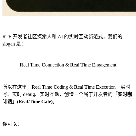
RTE 开发者社区探索人和 AI 的实时互动新范式，我们的
slogan 是：
R
eal
T
ime
C
onnection &
R
eal
T
ime
E
ngagement
所以在这里，
R
eal
T
ime
C
oding &
R
eal
T
ime
E
xecution，实时
写、实时 debug、实时互动，创造一个属于开发者的
「实时咖
啡馆」(Real-Time Cafe)。
你可以：