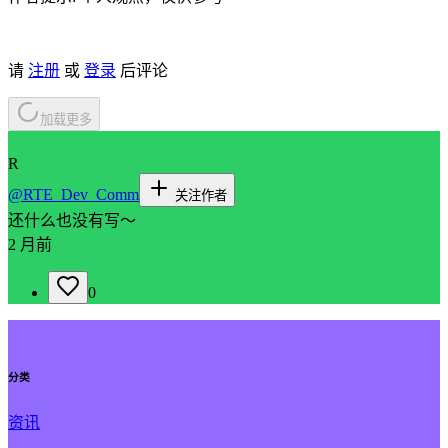
请
注册
或
登录
后评论
加载更多
// 作者
R
@
RTE_Dev_Comm
关注作者
还什么也没有写～
2 月前
0
// 本帖子
分类
资讯