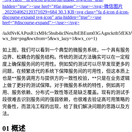
hidden="true"><use href="#far-image"></use></svg>
微信图片
_20220406212037
1029×684 30.3 KB
<svg class="fa d-icon d-icon-
discourse-expand svg-icon" aria-hidden="true"><use
href="#discourse-expand"></use></svg>
/iaJdNvKAPusR1xMHc5hsib4icINeuJbEBEum03GAgnckrib5fE
wx_fmt=png&wxfrom=5&wx_lazy=1&wx_co=1)
如上图，我们可以看到一个典型的微服务系统，一个具有服务
边界、松耦合的服务结构。传统的测试方法确实可以在一定程
度上确保服务间的可用性。例如契约测试可以尽早发现更多的
问题，在频繁迭代的系统下保障服务间的可用性，但这本质上
也是**服务调用方与提供方的一致性校验，**只是在业务逻辑
上做了更好的测试保障。对于微服务系统的特性，例如高可
用、服务依赖、分布式一致性等还是缺乏覆盖。现有的测试手
段很难去识别服务间的强弱依赖，也很难去验证高可用策略的
完备性，而混沌工程的出现，给了我们解决问题的思路以及方
法。
01 概述