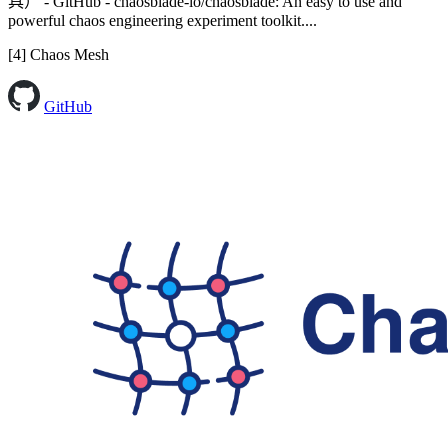
具） - GitHub - chaosblade-io/chaosblade: An easy to use and
powerful chaos engineering experiment toolkit....
[4] Chaos Mesh
GitHub