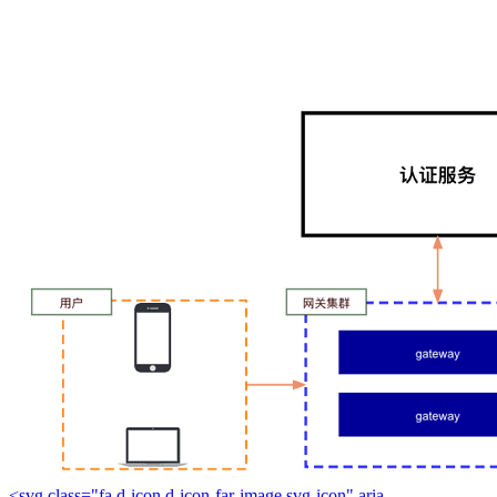
<svg class="fa d-icon d-icon-far-image svg-icon" aria-