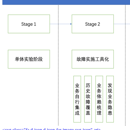
<svg class="fa d-icon d-icon-far-image svg-icon" aria-