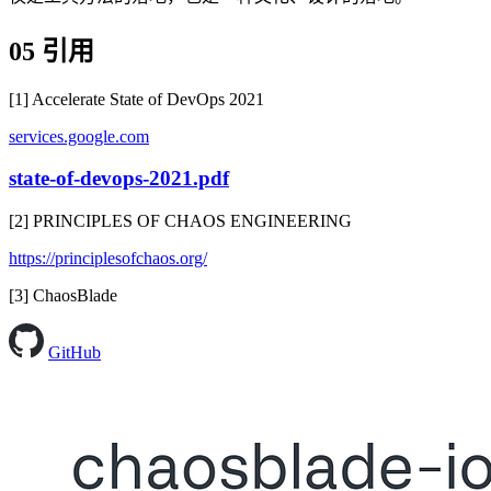
05 引用
[1] Accelerate State of DevOps 2021
services.google.com
state-of-devops-2021.pdf
[2] PRINCIPLES OF CHAOS ENGINEERING
https://principlesofchaos.org/
[3] ChaosBlade
GitHub