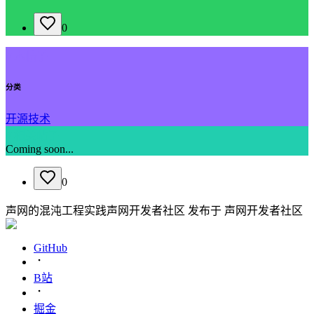
0
// 本帖子
分类
开源技术
// 相关帖子
Coming soon...
0
声网的混沌工程实践
声网开发者社区
发布于
声网开发者社区
GitHub
B站
掘金