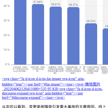
<svg class="fa d-icon d-icon-far-image svg-icon" aria-
hidden="true"><use href="#far-image"></use></svg>
微信图片
_20220406212041
1080×535 95 KB
<svg class="fa d-icon d-icon-
discourse-expand svg-icon" aria-hidden="true"><use
href="#discourse-expand"></use></svg>
从中可以看到，变更类故障是引发重大事故的主要原因，线上