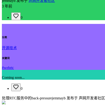
jemmayb
发布于
声网开发者社区
3 年前
0
// 本帖子
分类
开源技术
关键词
#
webrtc
// 相关帖子
Coming soon...
0
处理RTC服务中的back-pressure
jemmayb
发布于
声网开发者社区